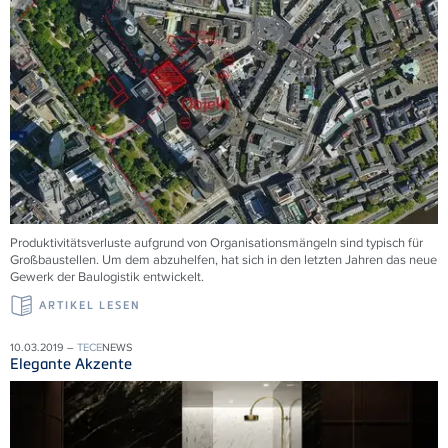
Produktivitätsverluste aufgrund von Organisationsmängeln sind typisch für
Großbaustellen. Um dem abzuhelfen, hat sich in den letzten Jahren das neue
Gewerk der Baulogistik entwickelt.
ARTIKEL LESEN
10.03.2019 –
TECE
NEWS
Elegante Akzente