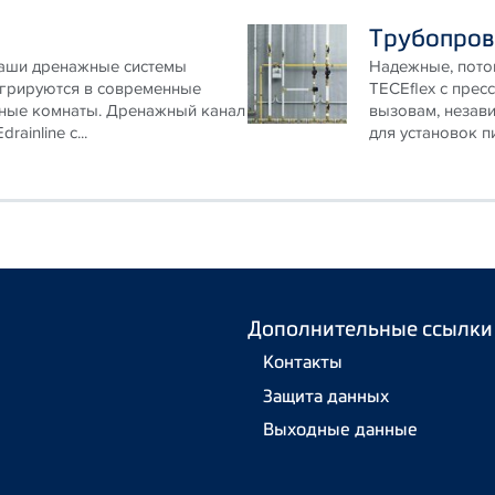
Трубопров
Наши дренажные системы
Надежные, потом
егрируются в современные
TECEflex с прес
нные комнаты. Дренажный канал
вызовам, незави
ainline с...
для установок пи
Дополнительные ссылки
Контакты
Защита данных
Выходные данные