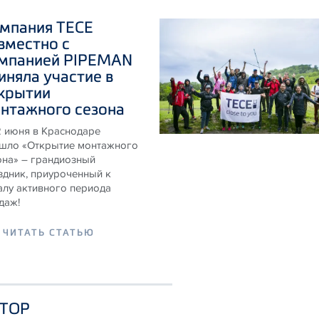
мпания ТЕСЕ
вместно с
мпанией PIPEMAN
иняла участие в
крытии
нтажного сезона
 2 июня в Краснодаре
шло «Открытие монтажного
она» – грандиозный
здник, приуроченный к
алу активного периода
даж!
ЧИТАТЬ СТАТЬЮ
ТОР