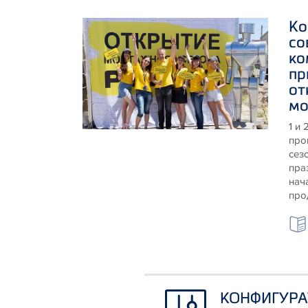
Ко
со
ко
пр
от
мо
1 и
про
сез
пра
нач
про
КОНФИГУРА