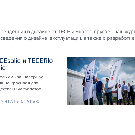
 тенденции в дизайне от
TECE
и многое другое - наш жур
сведения о дизайне, эксплуатации, а также о разработк
CE
solid и
TECE
filo-
lid
ель смыва, наверное,
ишне красивая для
ественных туалетов.
ЧИТАТЬ СТАТЬЮ