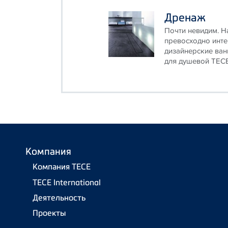
Дренаж
Почти невидим. 
превосходно инт
дизайнерские ва
для душевой TECEdr
Компания
Компания TECE
TECE International
Деятельность
Проекты