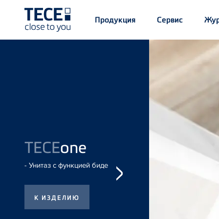
Main
Продукция
Сервис
Жур
Menü
1
Skip to main content
TECE
one
- Унитаз с функцией биде
TECE
solid