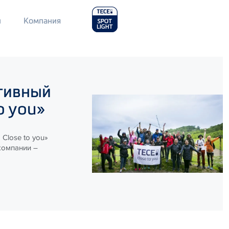
Main
л
Компания
Menu
2
тивный
o you»
Close to you»
компании –