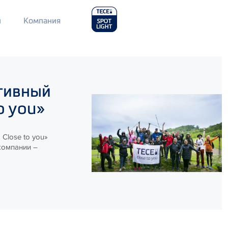
Main
л
Компания
Menu
2
тивный
o you»
Close to you»
компании –