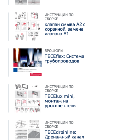
ИНСТРУКЦИИ ПО
СБОРКЕ
клапан смыва А2 с
корзиной, замена
клапана А1
БРОШЮРЫ
TECEflex: Система
трубопроводов
ИНСТРУКЦИИ ПО
СБОРКЕ
TECElux mini,
монтаж на
уросвне стены
ИНСТРУКЦИИ ПО
СБОРКЕ
TECEdrainline:
Дренажный канал