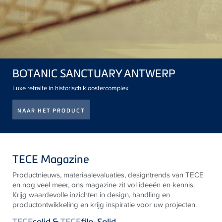
BOTANIC SANCTUARY ANTWERP
Luxe retraite in historisch kloostercomplex.
NAAR HET PRODUCT
TECE Magazine
Productnieuws, materiaalevaluaties, designtrends van
TECE
en nog veel meer, ons magazine zit vol ideeën en kennis.
Krijg waardevolle inzichten in design, handling en
productontwikkeling en krijg inspiratie voor uw projecten.
TECE
solid &
TECE
filo-Solid