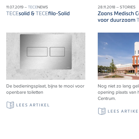
11.07.2019 –
TECE
NEWS
28.11.2018 – STORIES
TECE
solid &
TECE
filo-Solid
Zaans Medisch C
voor duurzaam
De bedieningsplaat, bijna te mooi voor
Nog niet zo lang ge
openbare toiletten
opening plaats van 
Centrum.
LEES ARTIKEL
LEES ARTIKE