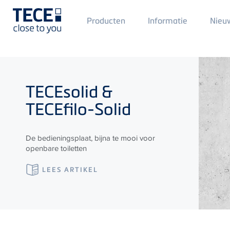
Main
Producten
Informatie
Nieu
Menü
1
Skip to main content
TECE
solid &
TECE
filo-Solid
De bedieningsplaat, bijna te mooi voor
openbare toiletten
LEES ARTIKEL