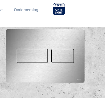
Main
ws
Onderneming
Menu
2