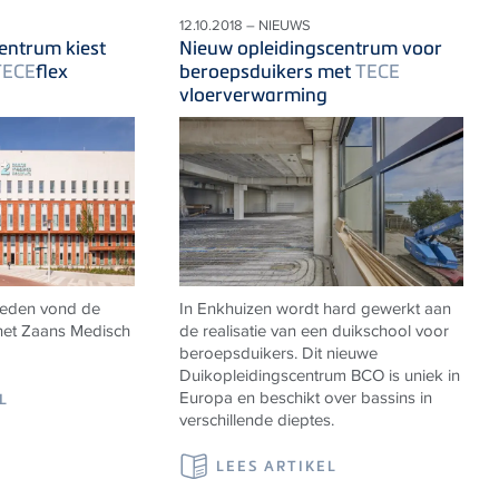
12.10.2018 – NIEUWS
entrum kiest
Nieuw opleidingscentrum voor
TECE
flex
beroepsduikers met
TECE
vloerverwarming
leden vond de
In Enkhuizen wordt hard gewerkt aan
het Zaans Medisch
de realisatie van een duikschool voor
beroepsduikers. Dit nieuwe
Duikopleidingscentrum BCO is uniek in
Europa en beschikt over bassins in
L
verschillende dieptes.
LEES ARTIKEL