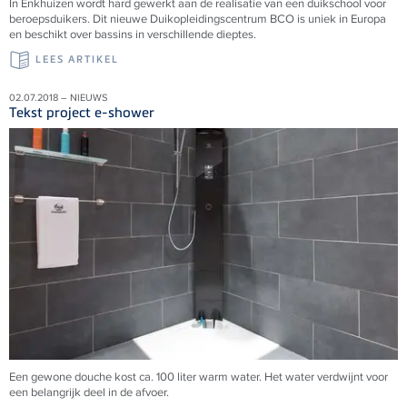
In Enkhuizen wordt hard gewerkt aan de realisatie van een duikschool voor
beroepsduikers. Dit nieuwe Duikopleidingscentrum BCO is uniek in Europa
en beschikt over bassins in verschillende dieptes.
LEES ARTIKEL
02.07.2018 – NIEUWS
Tekst project e-shower
Een gewone douche kost ca. 100 liter warm water. Het water verdwijnt voor
een belangrijk deel in de afvoer.