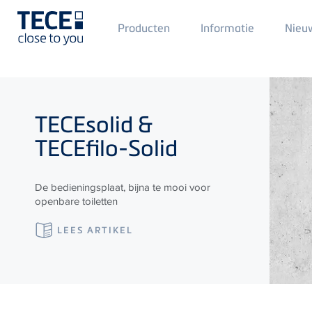
Main
Producten
Informatie
Nieu
Menü
1
Skip to main content
TECE
solid &
TECE
filo-Solid
De bedieningsplaat, bijna te mooi voor
openbare toiletten
LEES ARTIKEL