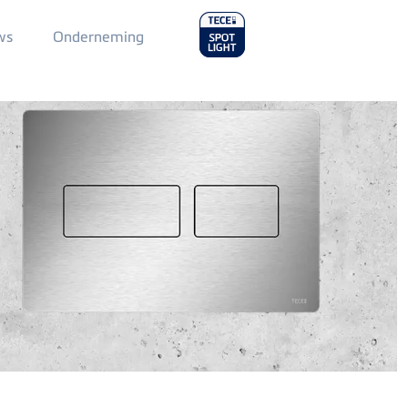
Main
ws
Onderneming
Menu
2