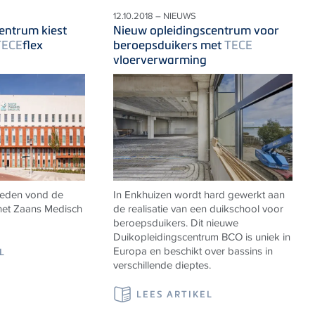
12.10.2018 – NIEUWS
entrum kiest
Nieuw opleidingscentrum voor
TECE
flex
beroepsduikers met
TECE
vloerverwarming
leden vond de
In Enkhuizen wordt hard gewerkt aan
het Zaans Medisch
de realisatie van een duikschool voor
beroepsduikers. Dit nieuwe
Duikopleidingscentrum BCO is uniek in
Europa en beschikt over bassins in
L
verschillende dieptes.
LEES ARTIKEL