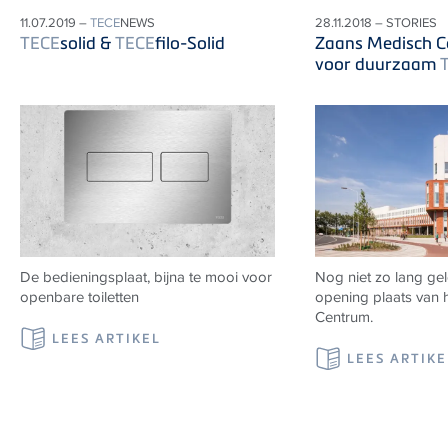
11.07.2019 –
TECE
NEWS
28.11.2018 – STORIES
TECE
solid &
TECE
filo-Solid
Zaans Medisch C
voor duurzaam
De bedieningsplaat, bijna te mooi voor
Nog niet zo lang ge
openbare toiletten
opening plaats van 
Centrum.
LEES ARTIKEL
LEES ARTIKE