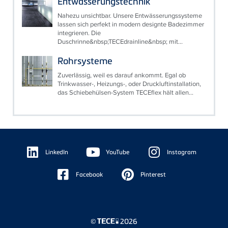
Entwässerungstechnik
Nahezu unsichtbar. Unsere Entwässerungssysteme
lassen sich perfekt in modern designte Badezimmer
integrieren. Die
Duschrinne&nbsp;TECEdrainline&nbsp; mit...
Rohrsysteme
Zuverlässig, weil es darauf ankommt. Egal ob
Trinkwasser-, Heizungs-, oder Druckluftinstallation,
das Schiebehülsen-System TECEflex hält allen...
Floating
Sidebar
LinkedIn
YouTube
Instagram
Facebook
Pinterest
©
2026